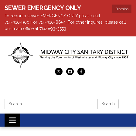
SEWER EMERGENCY ONLY
Dismiss
To report a sewer EMERGENCY ONLY please call
714-310-9004 or 714-310-8654. For other inquires, please call
our main office at 714-893-3553
Search:
Search
Toggle navigation