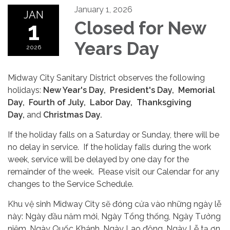
January 1, 2026
JAN
1
Closed for New
Years Day
2026
Midway City Sanitary District observes the following
holidays:
New Year's Day, President's Day, Memorial
Day, Fourth of July, Labor Day, Thanksgiving
Day,
and
Christmas Day.
If the holiday falls on a Saturday or Sunday, there will be
no delay in service. If the holiday falls during the work
week, service will be delayed by one day for the
remainder of the week. Please visit our Calendar for any
changes to the Service Schedule.
Khu vệ sinh Midway City sẽ đóng cửa vào những ngày lễ
này: Ngày đầu năm mới, Ngày Tổng thống, Ngày Tưởng
niệm, Ngày Quốc Khánh, Ngày Lao động, Ngày Lễ tạ ơn